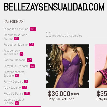
BELLEZAYSENSUALIDAD.COM
CATEGORÍAS
Todos los
artículos
128
11
Productos Adriana
productos disponibles
Arango
45
Productos
Besame
75
Accesorios y
Variedades
5
Sosten -
Besame
22
Panty Hilo -
Besame
24
Panty Cachetero -
Besame
6
Panty -
Besame
4
Top -
Besame
10
$35.000
$35
Ropa de
Dormir
36
(COP)
Baby Doll Ref.1544
Baby Do
Ligueros y Ligas
Besame
3