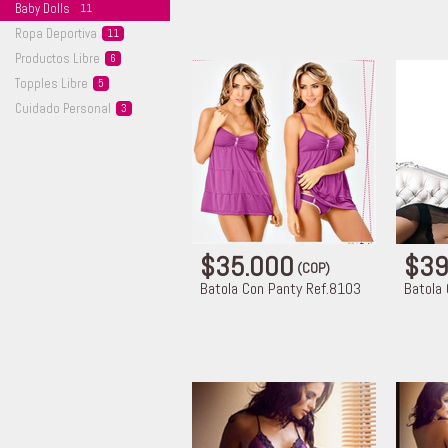
Baby
Dolls
11
Ropa
Deportiva
11
Productos
Libre
6
Topples
Libre
5
Cuidado
Personal
3
$35.000
$39
(COP)
Batola Con Panty Ref.8103
Batola