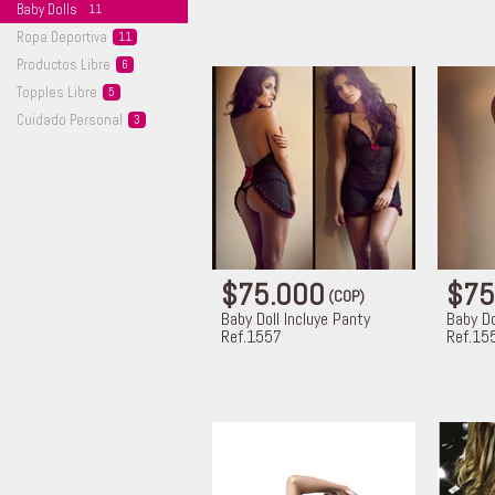
Baby
Dolls
11
Ropa
Deportiva
11
Productos
Libre
6
Topples
Libre
5
Cuidado
Personal
3
$75.000
$75
(COP)
Baby Doll Incluye Panty
Baby Do
Ref.1557
Ref.15