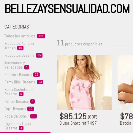
BELLEZAYSENSUALIDAD.COM
CATEGORÍAS
Todos los
artículos
128
11
Productos Adriana
productos disponibles
Arango
45
Productos
Besame
75
Accesorios y
Variedades
5
Sosten -
Besame
22
Panty Hilo -
Besame
24
Panty Cachetero -
Besame
6
Panty -
Besame
4
Top -
Besame
10
$85.125
$78
Ropa de
Dormir
36
(COP)
Blusa Short ref.7497
Batola
Ligueros y Ligas
Besame
3