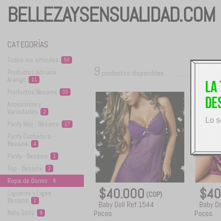
BELLEZAYSENSUALIDAD.COM
CATEGORÍAS
Todos los
artículos
50
9
Productos Adriana
productos disponibles
Arango
11
La
Productos
Besame
33
de
Accesorios y
Variedades
2
Lo s
Panty Hilo -
Besame
17
Panty Cachetero -
Besame
4
Panty -
Besame
1
Top -
Besame
2
Ropa de
Dormir
9
$40.000
$40
Ligueros y Ligas
(COP)
Besame
2
Baby Doll Ref.1544
Baby Do
Pocos
Pocos
Baby
Dolls
9