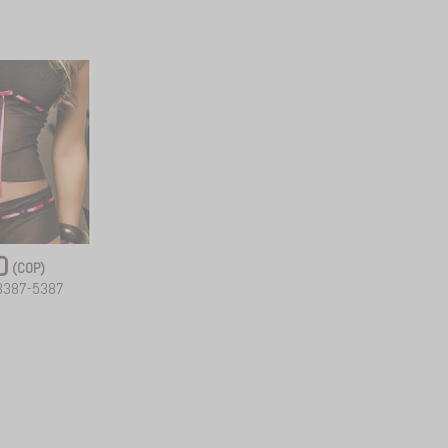
00
(COP)
.3387-5387