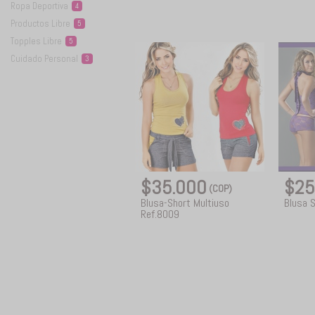
Ropa
Deportiva
4
Productos
Libre
5
Topples
Libre
5
Cuidado
Personal
3
$35.000
$25
(COP)
Blusa-Short Multiuso
Blusa 
Ref.8009