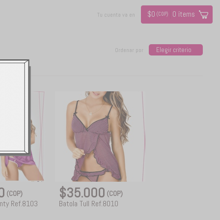
$
0
0
ítems
(COP)
Tu cuenta va en
Elegir criterio
Ordenar por
00
$35.000
(COP)
(COP)
nty Ref.8103
Batola Tull Ref.8010