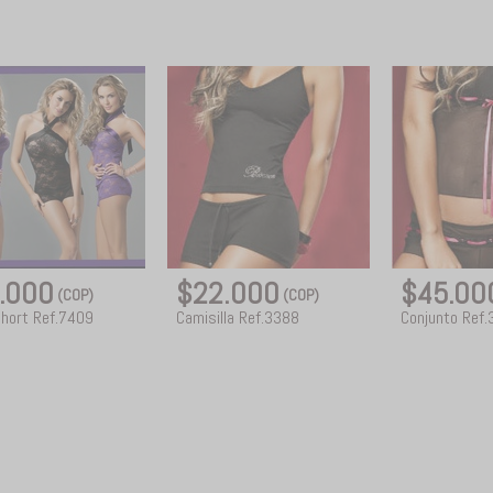
.000
$22.000
$45.0
(COP)
(COP)
Short Ref.7409
Camisilla Ref.3388
Conjunto Ref