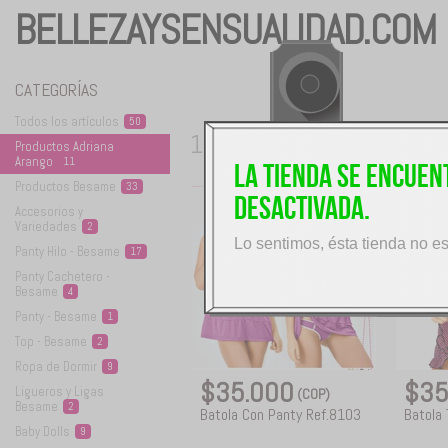
BELLEZAYSENSUALIDAD.COM
CATEGORÍAS
Todos los
artículos
50
11
Productos Adriana
productos disponibles
Arango
11
La tienda se encue
Productos
Besame
33
desactivada.
Accesorios y
Variedades
2
Lo sentimos, ésta tienda no e
Panty Hilo -
Besame
17
Panty Cachetero -
Besame
4
Panty -
Besame
1
Top -
Besame
2
Ropa de
Dormir
9
$35.000
$35
Ligueros y Ligas
(COP)
Besame
2
Batola Con Panty Ref.8103
Batola 
Baby
Dolls
9