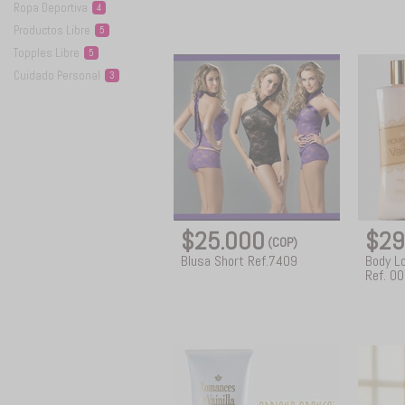
Ropa
Deportiva
4
Productos
Libre
5
Topples
Libre
5
Cuidado
Personal
3
$25.000
$29
(COP)
Blusa Short Ref.7409
Body Lo
Ref. 0