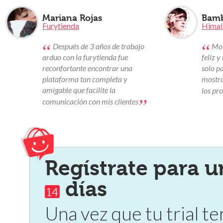
Mariana Rojas
Bamb
Furytienda
Himal
“
“
Después de 3 años de trabajo
Mon
arduo con la furytienda fue
feliz y
reconfortante encontrar una
solo p
plataforma tan completa y
mostra
amigable que facilite la
los pr
”
comunicación con mis clientes
Regístrate para u
días
14
Una vez que tu trial te