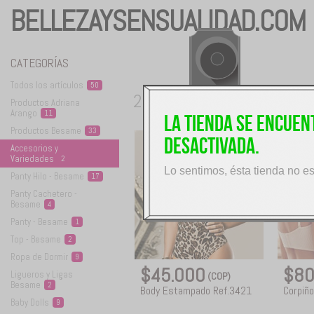
BELLEZAYSENSUALIDAD.COM
CATEGORÍAS
Todos los
artículos
50
2
Productos Adriana
productos disponibles
Arango
11
La tienda se encue
Productos
Besame
33
desactivada.
Accesorios y
Variedades
2
Lo sentimos, ésta tienda no e
Panty Hilo -
Besame
17
Panty Cachetero -
Besame
4
Panty -
Besame
1
Top -
Besame
2
Ropa de
Dormir
9
$45.000
$80
Ligueros y Ligas
(COP)
Besame
2
Body Estampado Ref.3421
Corpiñ
Baby
Dolls
9