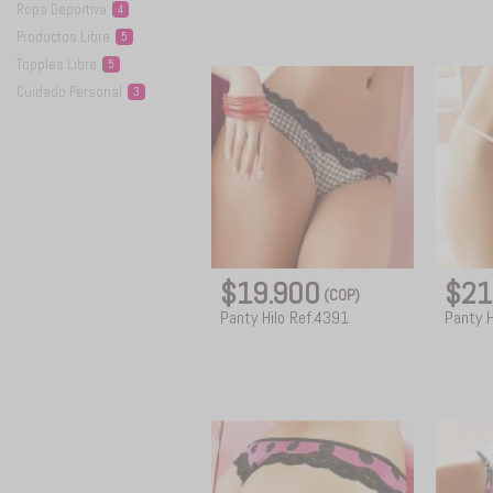
Ropa
Deportiva
4
Productos
Libre
5
Topples
Libre
5
Cuidado
Personal
3
$19.900
$21
(COP)
Panty Hilo Ref.4391
Panty H