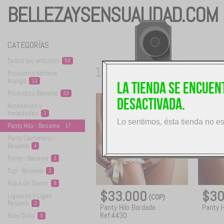
BELLEZAYSENSUALIDAD.COM
CATEGORÍAS
Todos los
artículos
50
17
Productos Adriana
productos disponibles
Arango
11
La tienda se encue
Productos
Besame
33
desactivada.
Accesorios y
Variedades
2
Lo sentimos, ésta tienda no e
Panty Hilo -
Besame
17
Panty Cachetero -
Besame
4
Panty -
Besame
1
Top -
Besame
2
Ropa de
Dormir
9
$33.000
$30
Ligueros y Ligas
(COP)
Besame
2
Panty Hilo Bordado
Panty H
Ref.4430
Baby
Dolls
9