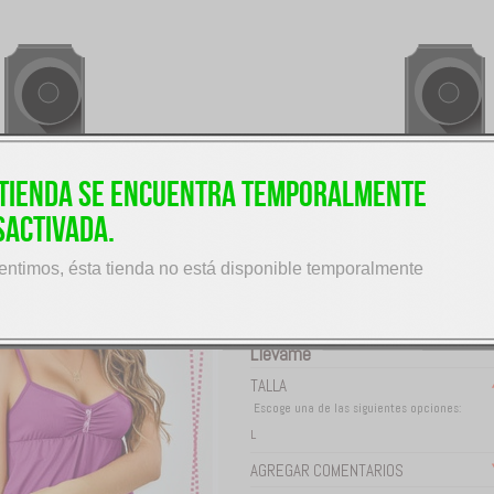
TY REF.8103
 tienda se encuentra temporalmente
$35.000
(COP)
Precio base
sactivada.
Batola Con Panty Ref.8103 Talla L Colo
Uva
entimos, ésta tienda no está disponible temporalmente
Twitter
Facebook
Pinterest
Llévame
TALLA
Escoge una de las siguientes opciones:
L
AGREGAR COMENTARIOS