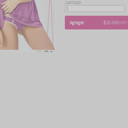
CANTIDAD
Agregar
$
35.000
(COP)