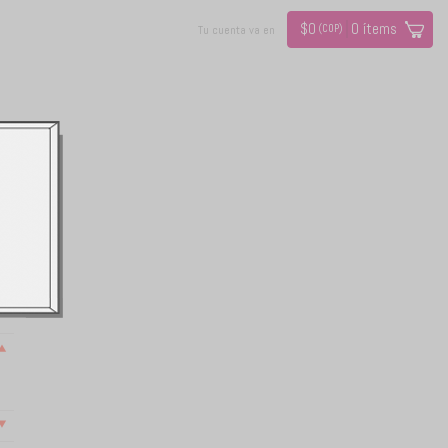
$
0
0
ítems
(COP)
Tu cuenta va en
r
^
v