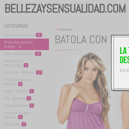
BELLEZAYSENSUALIDAD.COM
CATEGORÍAS
<
Regresar
BATOLA CON PAN
Todos los
artículos
50
Productos Adriana
Arango
11
La
Productos
Besame
33
de
Accesorios y
Variedades
2
Lo s
Panty Hilo -
Besame
17
Panty Cachetero -
Besame
4
Panty -
Besame
1
Top -
Besame
2
Ropa de
Dormir
9
Ligueros y Ligas
Besame
2
Baby
Dolls
9