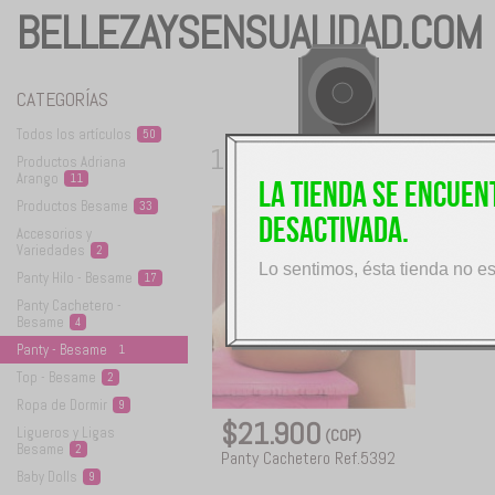
BELLEZAYSENSUALIDAD.COM
CATEGORÍAS
Todos los
artículos
50
1
Productos Adriana
producto disponible
Arango
11
La tienda se encue
Productos
Besame
33
desactivada.
Accesorios y
Variedades
2
Lo sentimos, ésta tienda no e
Panty Hilo -
Besame
17
Panty Cachetero -
Besame
4
Panty -
Besame
1
Top -
Besame
2
Ropa de
Dormir
9
$21.900
Ligueros y Ligas
(COP)
Besame
2
Panty Cachetero Ref.5392
Baby
Dolls
9