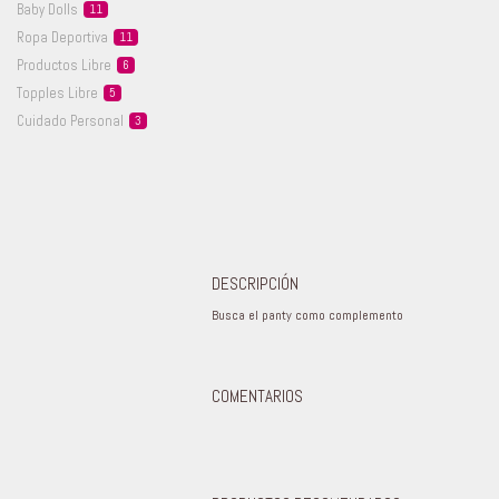
Baby
Dolls
11
Ropa
Deportiva
11
Productos
Libre
6
Topples
Libre
5
Cuidado
Personal
3
DESCRIPCIÓN
Busca el panty como complemento
COMENTARIOS