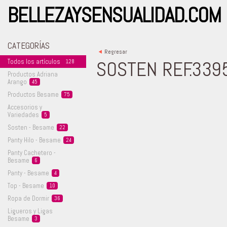
BELLEZAYSENSUALIDAD.COM
CATEGORÍAS
<
Regresar
SOSTEN REF.339
Todos los
artículos
128
Productos Adriana
Arango
45
Productos
Besame
75
Accesorios y
Variedades
5
Sosten -
Besame
22
Panty Hilo -
Besame
24
Panty Cachetero -
Besame
6
Panty -
Besame
4
Top -
Besame
10
Ropa de
Dormir
36
Ligueros y Ligas
Besame
3