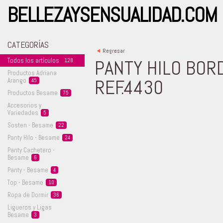
BELLEZAYSENSUALIDAD.COM
CATEGORÍAS
<
Regresar
PANTY HILO BOR
Todos los
artículos
128
Productos Adriana
REF.4430
Arango
45
Productos
Besame
75
Accesorios y
Variedades
5
Sosten -
Besame
22
Panty Hilo -
Besame
24
Panty Cachetero -
Besame
6
Panty -
Besame
4
Top -
Besame
10
Ropa de
Dormir
36
Ligueros y Ligas
Besame
3