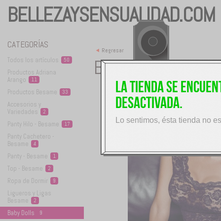
BELLEZAYSENSUALIDAD.COM
CATEGORÍAS
<
Regresar
BABYDOLL REF. 
Todos los
artículos
50
Productos Adriana
Arango
11
La tienda se encue
Productos
Besame
33
desactivada.
Accesorios y
Variedades
2
Lo sentimos, ésta tienda no e
Panty Hilo -
Besame
17
Panty Cachetero -
Besame
4
Panty -
Besame
1
Top -
Besame
2
Ropa de
Dormir
9
Ligueros y Ligas
Besame
2
Baby
Dolls
9