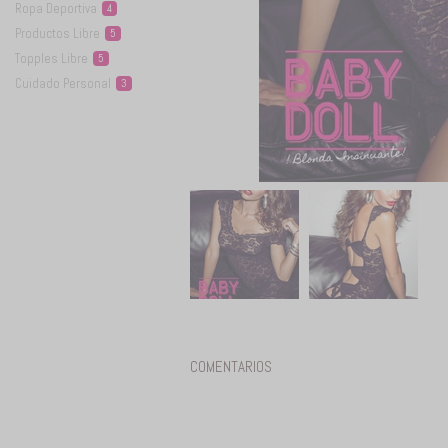
Ropa
Deportiva
4
Productos
Libre
5
Topples
Libre
5
Cuidado
Personal
3
COMENTARIOS