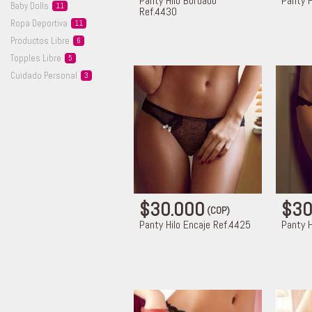
Panty Hilo Bordado
Panty H
Baby
Dolls
11
Ref.4430
Ropa
Deportiva
11
Productos
Libre
6
Topples
Libre
5
Cuidado
Personal
3
$30.000
$30
(COP)
Panty Hilo Encaje Ref.4425
Panty H