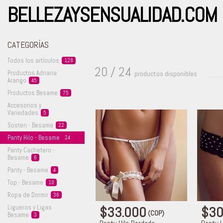
BELLEZAYSENSUALIDAD.COM
CATEGORÍAS
Todos los
artículos
128
20 / 24
Productos Adriana
productos disponibles
Arango
45
Productos
Besame
75
Accesorios y
Variedades
5
Sosten -
Besame
22
Panty Hilo -
Besame
24
Panty Cachetero -
Besame
6
Panty -
Besame
4
Top -
Besame
10
Ropa de
Dormir
36
Ligueros y Ligas
$33.000
$30
(COP)
Besame
3