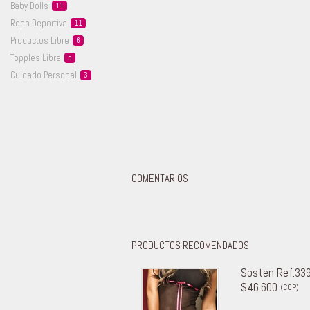
Baby
Dolls
11
Ropa
Deportiva
11
Productos
Libre
6
Topples
Libre
5
Cuidado
Personal
3
COMENTARIOS
PRODUCTOS RECOMENDADOS
Sosten Ref.33
$46.600
(COP)