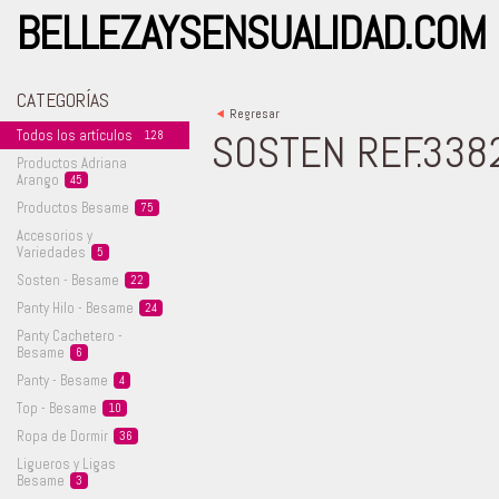
BELLEZAYSENSUALIDAD.COM
CATEGORÍAS
<
Regresar
SOSTEN REF.338
Todos los
artículos
128
Productos Adriana
Arango
45
Productos
Besame
75
Accesorios y
Variedades
5
Sosten -
Besame
22
Panty Hilo -
Besame
24
Panty Cachetero -
Besame
6
Panty -
Besame
4
Top -
Besame
10
Ropa de
Dormir
36
Ligueros y Ligas
Besame
3