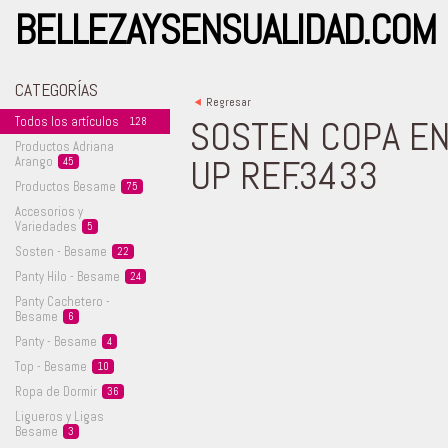
BELLEZAYSENSUALIDAD.COM
CATEGORÍAS
<
Regresar
SOSTEN COPA E
Todos los
artículos
128
Productos Adriana
UP REF.3433
Arango
45
Productos
Besame
75
Accesorios y
Variedades
5
Sosten -
Besame
22
Panty Hilo -
Besame
24
Panty Cachetero -
Besame
6
Panty -
Besame
4
Top -
Besame
10
Ropa de
Dormir
36
Ligueros y Ligas
Besame
3