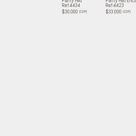
Panty Hilo
Panty Hilo Enc
Ref.4434
Ref.4423
$30.000
$33.000
(COP)
(COP)