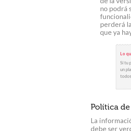
de la vers
no podrá 
funcional
perderá la
que ya ha
Lo qu
Si tu
un pl
todos
Política d
La informació
debe ser ve