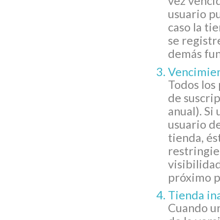
vez vencid
usuario pu
caso la ti
se registr
demás func
Vencimien
Todos los
de suscrip
anual). Si 
usuario de
tienda, és
restringie
visibilida
próximo p
Tienda in
Cuando un