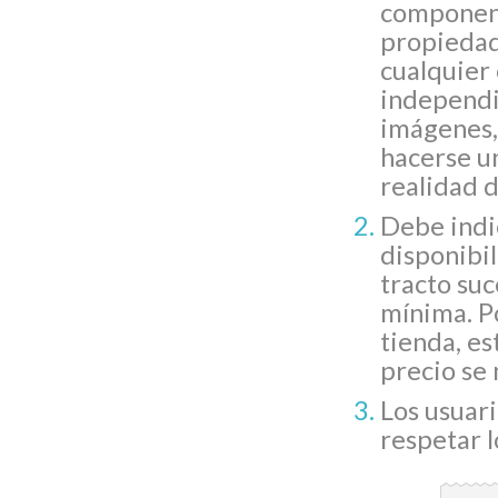
componente
propiedade
cualquier 
independ
imágenes,
hacerse u
realidad d
Debe indic
disponibil
tracto suc
mínima. Po
tienda, es
precio se 
Los usua
respetar 