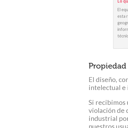
Lo qu
El eq
esta 
geogr
infor
técni
Propiedad 
El diseño, co
intelectual e
Si recibimos 
violación de
industrial po
nuestros usu