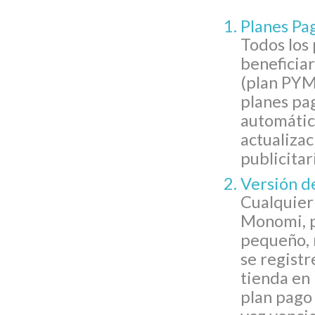
Planes Pa
Todos los 
beneficia
(plan PYME
planes pa
automátic
actualizac
publicita
Versión d
Cualquier
Monomi, p
pequeño, 
se registr
tienda en 
plan pago