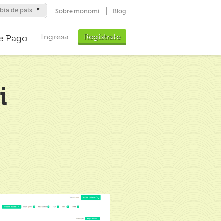
ia de país
Sobre monomi
Blog
Ingresa
Regístrate
de Pago
Ingresa directamente a
tu tienda con usuario y
clave
i
Ingresar
¿Olvidaste tu contraseña?