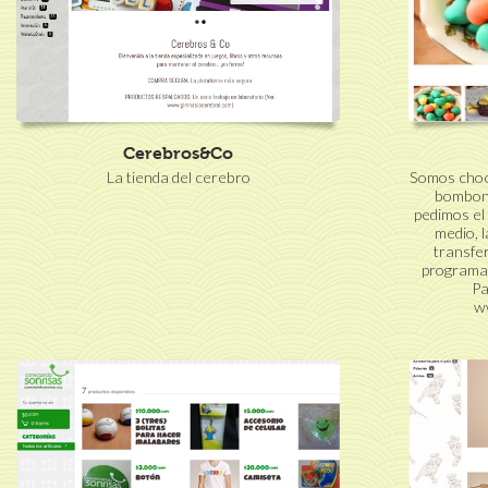
Cerebros&Co
La tienda del cerebro
Somos choco
bombone
pedimos el
medio, l
transfe
programar
Pa
w