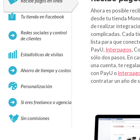
Recibe pagos en línea
Ahora es posible reci
Tu tienda en Facebook
desde tu tienda Mono
de realizar integraci
Redes sociales y control
complicadas. Cada t
de clientes
lista para que conect
PayU,
Interpagos
, C
Estadísticas de visitas
sólo dos pasos. En c
una cuenta, te regal
Ahorro de tiempo y costos
con PayU o
Interpag
contratar un año de s
Personalización
Si eres freelance o agencia
Sin comisiones