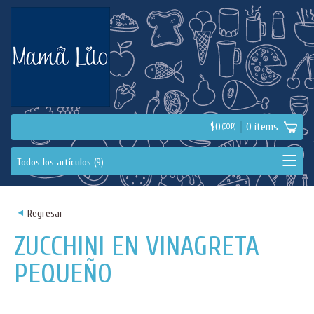
$
0
0
ítems
(COP)
<
Regresar
ZUCCHINI EN VINAGRETA
PEQUEÑO