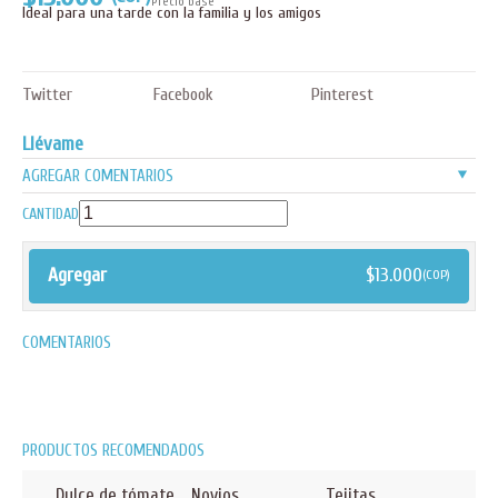
Precio base
Ideal para una tarde con la familia y los amigos
Twitter
Facebook
Pinterest
Llévame
v
AGREGAR COMENTARIOS
CANTIDAD
Agregar
$
13.000
(COP)
COMENTARIOS
PRODUCTOS RECOMENDADOS
Dulce de tómate
Novios
Tejitas