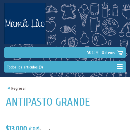
$
0
0
ítems
(COP)
<
Regresar
ANTIPASTO GRANDE
$13.000
(COP)