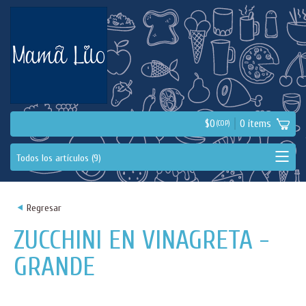
$
0
0
ítems
(COP)
<
Regresar
ZUCCHINI EN VINAGRETA -
GRANDE