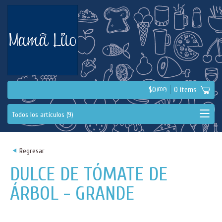
$
0
0
ítems
(COP)
<
Regresar
DULCE DE TÓMATE DE
ÁRBOL - GRANDE