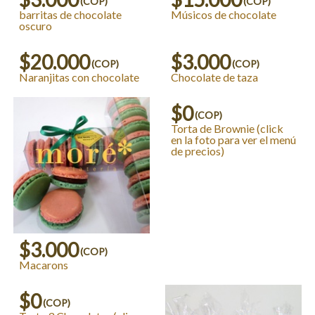
(COP)
(COP)
barritas de chocolate
Músicos de chocolate
oscuro
$20.000
$3.000
(COP)
(COP)
Naranjitas con chocolate
Chocolate de taza
$0
(COP)
Torta de Brownie (click
en la foto para ver el menú
de precios)
$3.000
(COP)
Macarons
$0
(COP)