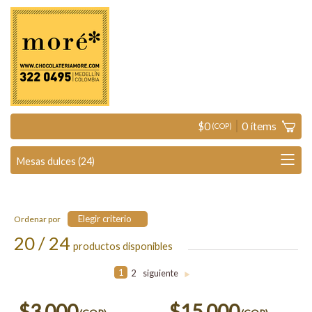
$
0
0
ítems
(COP)
Elegir criterio
Ordenar por
20 / 24
productos disponibles
1
2
siguiente
>
$3.000
$15.000