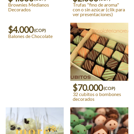
Brownies Medianos
Trufas "fino de aroma"
Decorados
con o sin azúcar (clik para
ver presentaciones)
$4.000
(COP)
Balones de Chocolate
$70.000
(COP)
32 cubitos o bombones
decorados