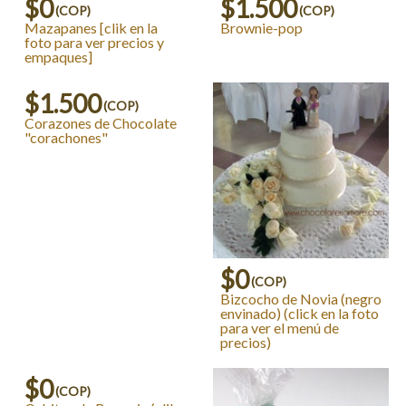
$0
$1.500
(COP)
(COP)
Mazapanes [clik en la
Brownie-pop
foto para ver precios y
empaques]
$1.500
(COP)
Corazones de Chocolate
"corachones"
$0
(COP)
Bizcocho de Novia (negro
envinado) (click en la foto
para ver el menú de
precios)
$0
(COP)