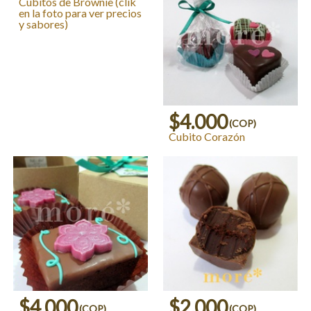
Cubitos de Brownie (clik
en la foto para ver precios
y sabores)
$4.000
(COP)
Cubito Corazón
$4.000
$2.000
(COP)
(COP)