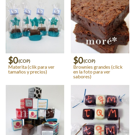
$0
$0
(COP)
(COP)
Materita (clik para ver
Brownies grandes (click
tamaños y precios)
en la foto para ver
sabores)