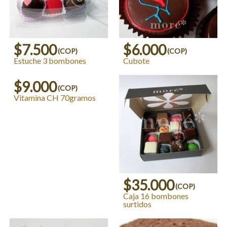
$7.500
$6.000
(COP)
(COP)
Estuche 3 bombones
Cubote
$9.000
(COP)
Vitamina CH 70gramos
$35.000
(COP)
Caja 16 bombones
surtidos