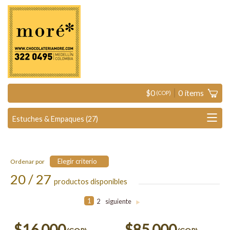
$
0
0
ítems
(COP)
Elegir criterio
Ordenar por
20 / 27
productos disponibles
1
2
siguiente
>
$16.000
$85.000