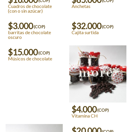
(COP)
(COP)
Cuadros de chocolate
Anchetas
(con o sin azúcar)
$3.000
$32.000
(COP)
(COP)
barritas de chocolate
Cajita surtida
oscuro
$15.000
(COP)
Músicos de chocolate
$4.000
(COP)
Vitamina CH
$20.000
(COP)