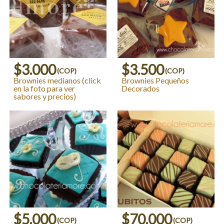
$3.000
$3.500
(COP)
(COP)
Brownies medianos (click
Brownies Pequeños
en la foto para ver
Decorados
sabores y precios)
$5.000
$70.000
(COP)
(COP)