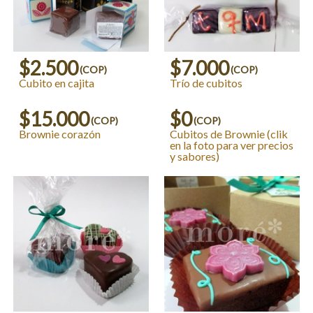
$2.500
$7.000
(COP)
(COP)
Cubito en cajita
Trío de cubitos
$15.000
$0
(COP)
(COP)
Brownie corazón
Cubitos de Brownie (clik
en la foto para ver precios
y sabores)