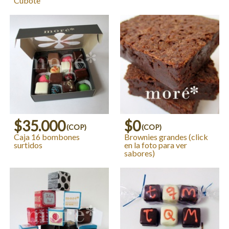
Cubote
$35.000
$0
(COP)
(COP)
Caja 16 bombones
Brownies grandes (click
surtidos
en la foto para ver
sabores)