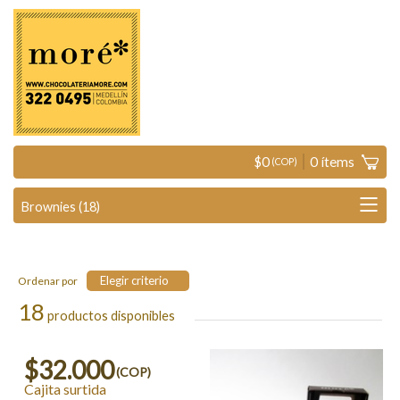
$
0
0
ítems
(COP)
Elegir criterio
Ordenar por
18
productos disponibles
$32.000
(COP)
Cajita surtida