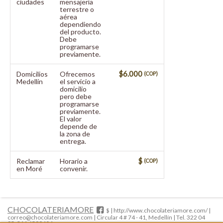
ciudades
mensajería
terrestre o
aérea
dependiendo
del producto.
Debe
programarse
previamente.
$6.000
Domicilios
Ofrecemos
(COP)
Medellín
el servicio a
domicilio
pero debe
programarse
previamente.
El valor
depende de
la zona de
entrega.
$
Reclamar
Horario a
(COP)
en Moré
convenir.
CHOCOLATERIAMORE
#
$ | http://www.chocolateriamore.com/ |
correo@chocolateriamore.com
|
Circular 4 # 74 - 41, Medellín
|
Tel. 322 04