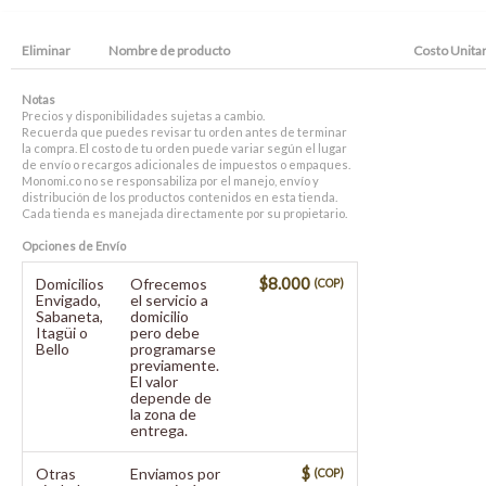
Eliminar
Nombre de producto
Costo Unitar
Notas
Precios y disponibilidades sujetas a cambio.
Recuerda que puedes revisar tu orden antes de terminar
la compra. El costo de tu orden puede variar según el lugar
de envío o recargos adicionales de impuestos o empaques.
Monomi.co no se responsabiliza por el manejo, envío y
distribución de los productos contenidos en esta tienda.
Cada tienda es manejada directamente por su propietario.
Opciones de Envío
$8.000
Domicilios
Ofrecemos
(COP)
Envigado,
el servicio a
Sabaneta,
domicilio
Itagüi o
pero debe
Bello
programarse
previamente.
El valor
depende de
la zona de
entrega.
$
Otras
Enviamos por
(COP)