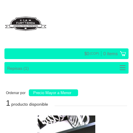
$
0
0
ítems
(COP)
Precio Mayor a Menor
Ordenar por
1
producto disponible