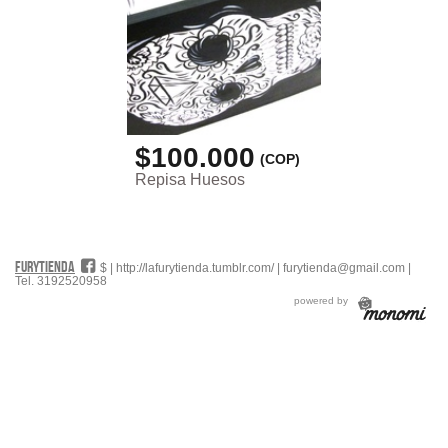
$100.000
(COP)
Repisa Huesos
FURYTIENDA
#
$ |
http://lafurytienda.tumblr.com/
|
furytienda@gmail.com
|
Tel. 3192520958
powered by