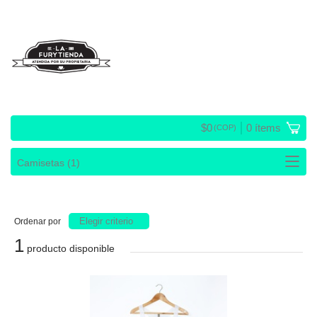
$
0
0
ítems
(COP)
Elegir criterio
Ordenar por
1
producto disponible