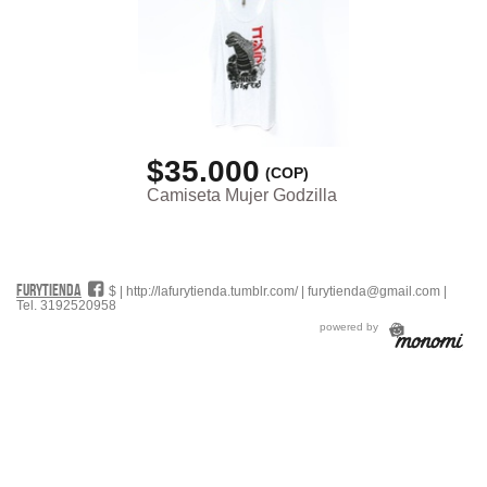
$35.000
(COP)
Camiseta Mujer Godzilla
FURYTIENDA
#
$ |
http://lafurytienda.tumblr.com/
|
furytienda@gmail.com
|
Tel. 3192520958
powered by