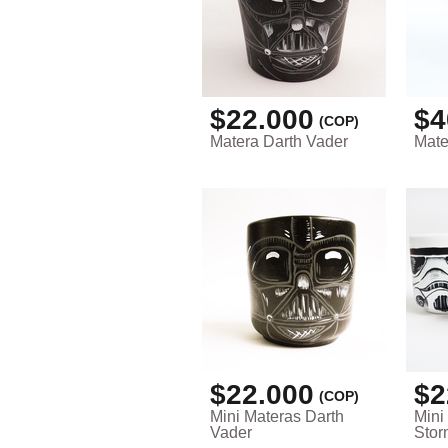
$22.000
$4
(COP)
Matera Darth Vader
Mate
$22.000
$2
(COP)
Mini Materas Darth
Mini
Vader
Stor