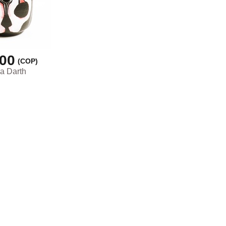
000
(COP)
ra Darth