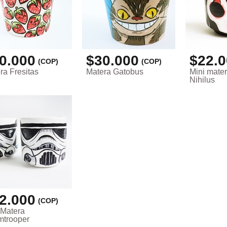
0.000
$30.000
$22.
(COP)
(COP)
ra Fresitas
Matera Gatobus
Mini mate
Nihilus
2.000
(COP)
 Matera
mtrooper