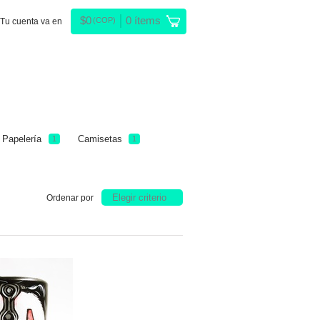
$
0
0
ítems
(COP)
Tu cuenta va en
Papelería
Camisetas
1
1
Elegir criterio
Ordenar por