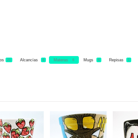
los
Alcancías
Materas
Mugs
Repisas
21
6
6
6
1