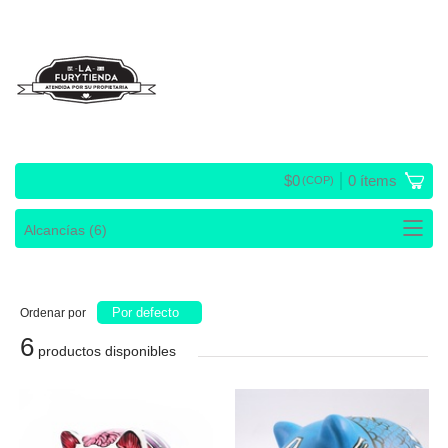
$
0
0
ítems
(COP)
Por defecto
Ordenar por
6
productos disponibles