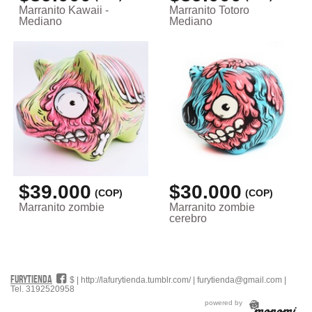
Marranito Kawaii -
Marranito Totoro
Mediano
Mediano
$39.000
$30.000
(COP)
(COP)
Marranito zombie
Marranito zombie
cerebro
FURYTIENDA
#
$ |
http://lafurytienda.tumblr.com/
|
furytienda@gmail.com
|
Tel. 3192520958
powered by