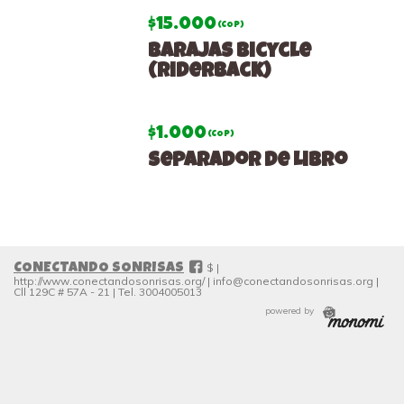
$15.000
(COP)
Barajas Bicycle
(Riderback)
$1.000
(COP)
Separador de Libro
#
$ |
CONECTANDO SONRISAS
http://www.conectandosonrisas.org/
|
info@conectandosonrisas.org
|
Cll 129C # 57A - 21
|
Tel. 3004005013
powered by