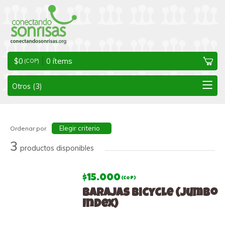
$
0
0
ítems
(COP)
Elegir criterio
Ordenar por
3
productos disponibles
$15.000
(COP)
Barajas Bicycle (Jumbo
Index)