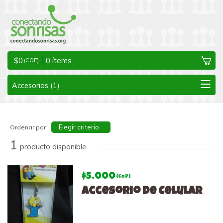
$
0
0
ítems
(COP)
Elegir criterio
Ordenar por
1
producto disponible
$5.000
(COP)
Accesorio de Celular