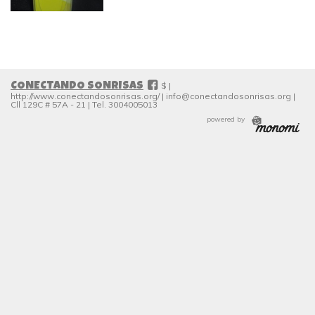
#
$ |
CONECTANDO SONRISAS
http://www.conectandosonrisas.org/
|
info@conectandosonrisas.org
|
Cll 129C # 57A - 21
|
Tel. 3004005013
powered by