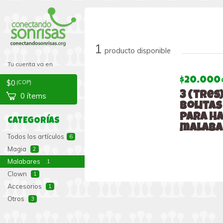
1
producto disponible
Tu cuenta va en
$20.000
$
0
(COP)
3 (tres
0
ítems
bolitas
para h
CATEGORÍAS
malaba
Todos los
artículos
6
Magia
2
Malabares
1
Clown
1
Accesorios
1
Otros
3