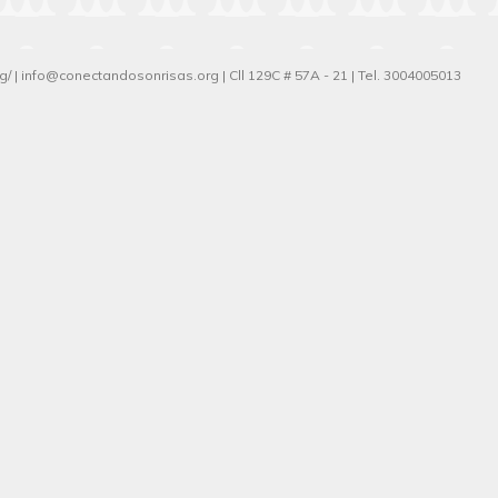
g/
|
info@conectandosonrisas.org
|
Cll 129C # 57A - 21
|
Tel. 3004005013