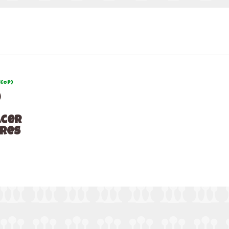
(COP)
)
acer
res