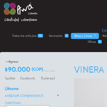
CA
Todos los
artículos
Decoración
Mesa y
Cocina
Niñ
42
5
7
Oficina
5
<
Regresar
VINERA
$90.000
(COP)
Precio base
Twitter
Facebook
Pinterest
Llévame
v
AGREGAR COMENTARIOS
CANTIDAD