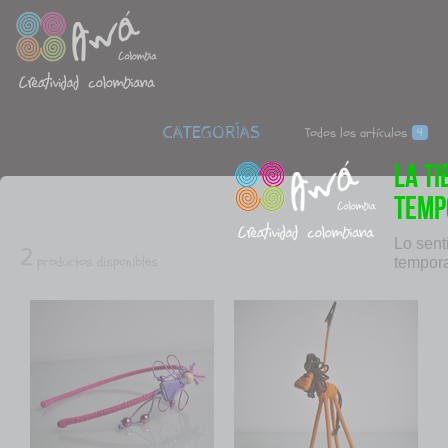
CATEGORÍAS
Todos los
artículos
4
La t
temp
Lo sent
2
productos disponibles
tempor