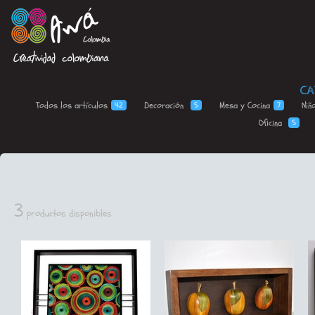
CA
Todos los
artículos
Decoración
Mesa y
Cocina
Niñ
42
5
7
Oficina
5
3
productos disponibles