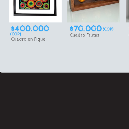
$400.000
$70.000
(COP)
(COP)
Cuadro Frutas
Cuadro en Fique