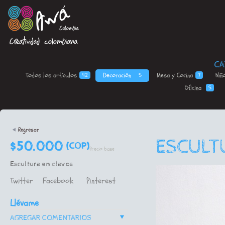
CA
Todos los
artículos
Decoración
Mesa y
Cocina
Niñ
42
5
7
Oficina
5
<
Regresar
ESCULT
$50.000
(COP)
Precio base
Escultura en clavos
Twitter
Facebook
Pinterest
Llévame
v
AGREGAR COMENTARIOS