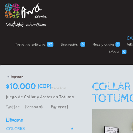
CA
Todos los
artículos
Decoración
Mesa y
Cocina
Niñ
42
5
7
Oficina
5
<
Regresar
COLLAR 
$10.000
(COP)
Precio base
TOTUM
Juego de Collar y Aretes en Totumo
Twitter
Facebook
Pinterest
Llévame
^
COLORES