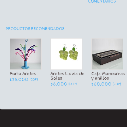
COMENTARIOS
PRODUCTOS RECOMENDADOS
Porta Aretes
Aretes Lluvia de
Caja Mancornas
Soles
y anillos
$25.000
(COP)
$8.000
$60.000
(COP)
(COP)