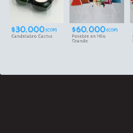
$30.000
$60.000
(COP)
(COP)
Candelabro Cactus
Pesebre en Hilo
Grande