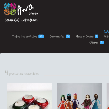
CA
Todos los
artículos
Decoración
Mesa y
Cocina
Niñ
42
5
7
Oficina
5
4
productos disponibles