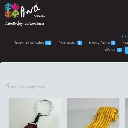
CA
Todos los
artículos
Decoración
Mesa y
Cocina
Niñ
42
5
7
Oficina
5
9
productos disponibles