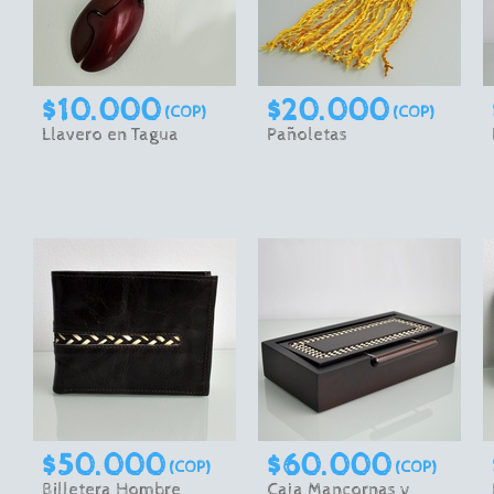
$10.000
$20.000
(COP)
(COP)
Llavero en Tagua
Pañoletas
$50.000
$60.000
(COP)
(COP)
Billetera Hombre
Caja Mancornas y