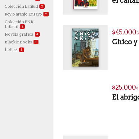
el canal
2
Colección
Latitud
2
Rey Naranjo
Ensayo
Colección PNK
9
Infantil
$45.000
(
4
Novela
gráfica
Chico y 
1
Blackie
Books
1
Índice
$25.000
(
El abrig