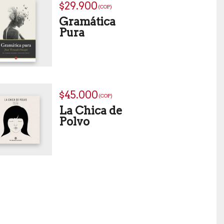
$29.900
(COP)
Gramática
Pura
$45.000
(COP)
La Chica de
Polvo