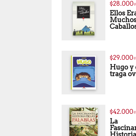
$28.000
(
Ellos Er
Mucho
Caballo
$29.000
(
Hugo y 
traga ov
$42.000
(
La
Fascina
Histori