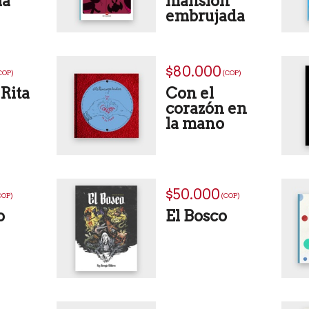
la
mansión
embrujada
$80.000
COP)
(COP)
Rita
Con el
corazón en
la mano
$50.000
COP)
(COP)
o
El Bosco