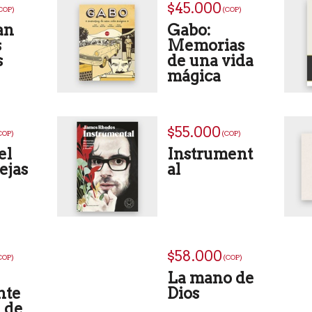
$45.000
COP)
(COP)
an
Gabo:
s
Memorias
s
de una vida
mágica
$55.000
COP)
(COP)
el
Instrument
ejas
al
$58.000
COP)
(COP)
La mano de
nte
Dios
a de