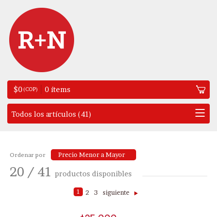
$
0
0
ítems
(COP)
Precio Menor a Mayor
Ordenar por
20 / 41
productos disponibles
1
2
3
siguiente
>