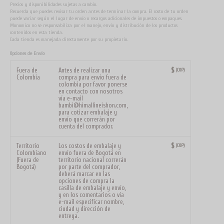
Precios y disponibilidades sujetas a cambio.
Recuerda que puedes revisar tu orden antes de terminar la compra. El costo de tu orden
puede variar según el lugar de envío o recargos adicionales de impuestos o empaques.
Monomi.co no se responsabiliza por el manejo, envío y distribución de los productos
contenidos en esta tienda.
Cada tienda es manejada directamente por su propietario.
Opciones de Envío
$
Fuera de
Antes de realizar una
(COP)
Colombia
compra para envío fuera de
colombia por favor ponerse
en contacto con nosotros
vía e-mail
bambi@himallineishon.com
,
para cotizar embalaje y
envío que correrán por
cuenta del comprador.
$
Territorio
Los costos de embalaje y
(COP)
Colombiano
envío fuera de Bogotá en
(Fuera de
territorio nacional correrán
Bogotá)
por parte del comprador,
deberá marcar en las
opciones de compra la
casilla de embalaje y envío,
y en los comentarios o vía
e-mail especificar nombre,
ciudad y dirección de
entrega.