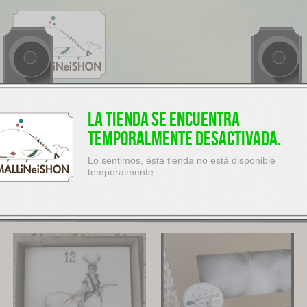
$
0
0
ítems
(COP)
La tienda se encuentra
temporalmente desactivada.
Lo sentimos, ésta tienda no está disponible
temporalmente
Elegir criterio
Ordenar por
3
productos disponibles