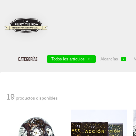
CATEGORÍAS
Todos los
artículos
Alcancías
M
19
7
19
productos disponibles