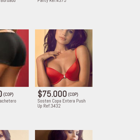
l Bordado
Panty Ref.4375
0
$75.000
(COP)
(COP)
Cachetero
Sosten Copa Entera Push
Up Ref.3432