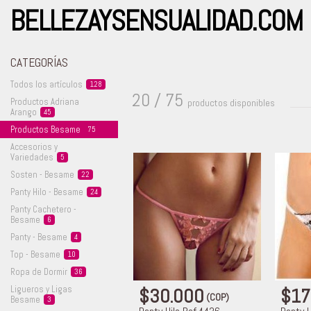
BELLEZAYSENSUALIDAD.COM
CATEGORÍAS
Todos los
artículos
128
20 / 75
Productos Adriana
productos disponibles
Arango
45
Productos
Besame
75
Accesorios y
Variedades
5
Sosten -
Besame
22
Panty Hilo -
Besame
24
Panty Cachetero -
Besame
6
Panty -
Besame
4
Top -
Besame
10
Ropa de
Dormir
36
Ligueros y Ligas
$30.000
$17
(COP)
Besame
3