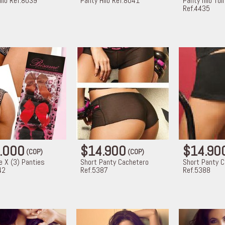
ilo Ref.8039
Panty Hilo Ref.8041
Panty hilo Tul
Ref.4435
.000
$14.900
$14.90
(COP)
(COP)
e X (3) Panties
Short Panty Cachetero
Short Panty 
42
Ref.5387
Ref.5388