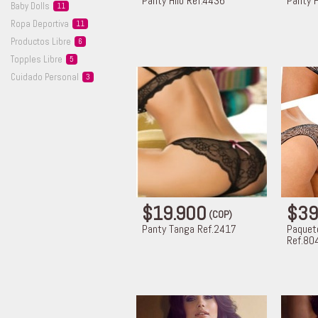
Panty Hilo Ref.4436
Panty H
Baby
Dolls
11
Ropa
Deportiva
11
Productos
Libre
6
Topples
Libre
5
Cuidado
Personal
3
$19.900
$39
(COP)
Panty Tanga Ref.2417
Paquet
Ref.80