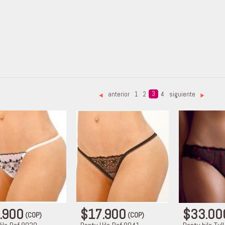
3
anterior
1
2
4
siguiente
<
>
.900
$17.900
$33.0
(COP)
(COP)