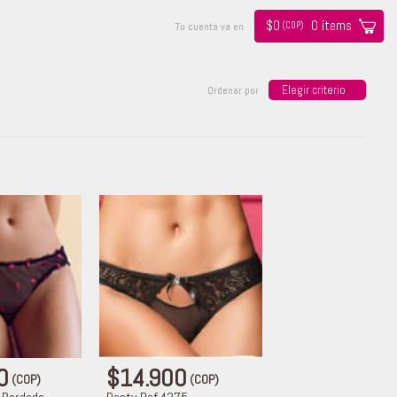
$
0
0
ítems
(COP)
Tu cuenta va en
Elegir criterio
Ordenar por
00
$14.900
(COP)
(COP)