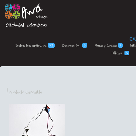
CA
Todos los
artículos
Decoración
Mesa y
Cocina
Niñ
42
5
7
Oficina
5
1
producto disponible