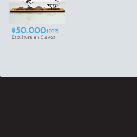
$50.000
(COP)
Escultura en Clavos