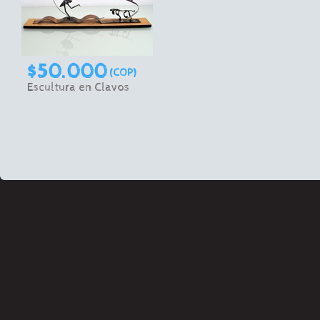
$50.000
(COP)
Escultura en Clavos