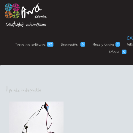
CA
Todos los
artículos
Decoración
Mesa y
Cocina
Niñ
42
5
7
Oficina
5
1
producto disponible